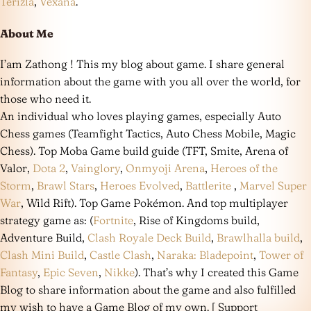
Terizla
,
Vexana
.
About Me
I’am Zathong ! This my blog about game. I share general
information about the game with you all over the world, for
those who need it.
An individual who loves playing games, especially Auto
Chess games (Teamfight Tactics, Auto Chess Mobile, Magic
Chess). Top Moba Game build guide (TFT, Smite, Arena of
Valor,
Dota 2
,
Vainglory
,
Onmyoji Arena
,
Heroes of the
Storm
,
Brawl Stars
,
Heroes Evolved
,
Battlerite
,
Marvel Super
War
, Wild Rift). Top Game Pokémon. And top multiplayer
strategy game as: (
Fortnite
, Rise of Kingdoms build,
Adventure Build,
Clash Royale Deck Build
,
Brawlhalla build
,
Clash Mini Build
,
Castle Clash
,
Naraka: Bladepoint
,
Tower of
Fantasy
,
Epic Seven
,
Nikke
). That’s why I created this Game
Blog to share information about the game and also fulfilled
my wish to have a Game Blog of my own. [ Support