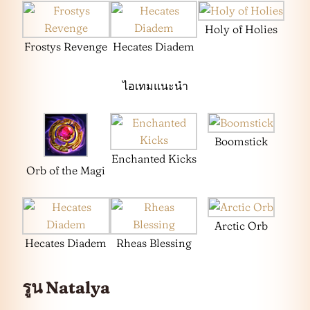
Holy of Holies
Frostys Revenge
Hecates Diadem
ไอเทมแนะนำ
Boomstick
Enchanted Kicks
Orb of the Magi
Arctic Orb
Hecates Diadem
Rheas Blessing
รูน Natalya