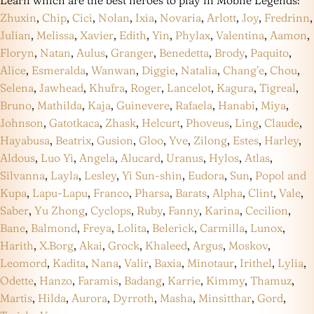
Learn which are the best heroes to play in Mobile Legends:
Zhuxin
,
Chip
,
Cici
,
Nolan
,
Ixia
,
Novaria
,
Arlott
,
Joy
,
Fredrinn
,
Julian
,
Melissa
,
Xavier
,
Edith
,
Yin
,
Phylax
,
Valentina
,
Aamon
,
Floryn
,
Natan
,
Aulus
,
Granger
,
Benedetta
,
Brody
,
Paquito
,
Alice
,
Esmeralda
,
Wanwan
,
Diggie
,
Natalia
,
Chang’e
,
Chou
,
Selena
,
Jawhead
,
Khufra
,
Roger
,
Lancelot
,
Kagura
,
Tigreal
,
Bruno
,
Mathilda
,
Kaja
,
Guinevere
,
Rafaela
,
Hanabi
,
Miya
,
Johnson
,
Gatotkaca
,
Zhask
,
Helcurt
,
Phoveus
,
Ling
,
Claude
,
Hayabusa
,
Beatrix
,
Gusion
,
Gloo
,
Yve
,
Zilong
,
Estes
,
Harley
,
Aldous
,
Luo Yi
,
Angela
,
Alucard
,
Uranus
,
Hylos
,
Atlas
,
Silvanna
,
Layla
,
Lesley
,
Yi Sun-shin
,
Eudora
,
Sun
,
Popol and
Kupa
,
Lapu-Lapu
,
Franco
,
Pharsa
,
Barats
,
Alpha
,
Clint
,
Vale
,
Saber
,
Yu Zhong
,
Cyclops
,
Ruby
,
Fanny
,
Karina
,
Cecilion
,
Bane
,
Balmond
,
Freya
,
Lolita
,
Belerick
,
Carmilla
,
Lunox
,
Harith
,
X.Borg
,
Akai
,
Grock
,
Khaleed
,
Argus
,
Moskov
,
Leomord
,
Kadita
,
Nana
,
Valir
,
Baxia
,
Minotaur
,
Irithel
,
Lylia
,
Odette
,
Hanzo
,
Faramis
,
Badang
,
Karrie
,
Kimmy
,
Thamuz
,
Martis
,
Hilda
,
Aurora
,
Dyrroth
,
Masha
,
Minsitthar
,
Gord
,