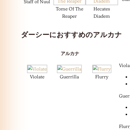
Staff of Nuul
Tome Of The
Hecates
Reaper
Diadem
ダーシーにおすすめのアルカナ
アルカナ
Viola
Violate
Guerrilla
Flurry
Guerr
Flurr