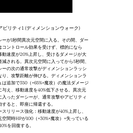
アビリティ1 (ディメンションウォーク)
シーが1秒間異次元空間に入る。その間、ダー
はコントロール効果を受けず、標的になら
移動速度が20%上昇し、受けるダメージが大
軽減される。異次元空間に入ってから5秒間、
シーの次の通常攻撃がディメンションラッシ
なり、攻撃距離が伸びる。ディメンションラ
ュは追加で350（+65%×魔攻）の魔法ダメージ
に与え、移動速度を40%低下させる。異次元
に入ったダーシーが、通常攻撃やアビリティ
動すると、即座に帰還する。
ースリリース強化：移動速度が40%上昇し、
空間時HPが100（+30%×魔攻）+失っている
10%を回復する。