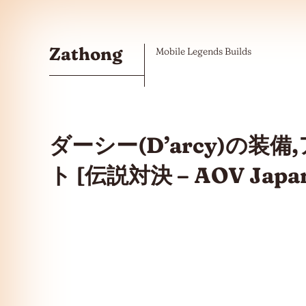
Skip to the content
Zathong
Mobile Legends Builds
ダーシー(D’arcy)の装
ト [伝説対決 – AOV Japa