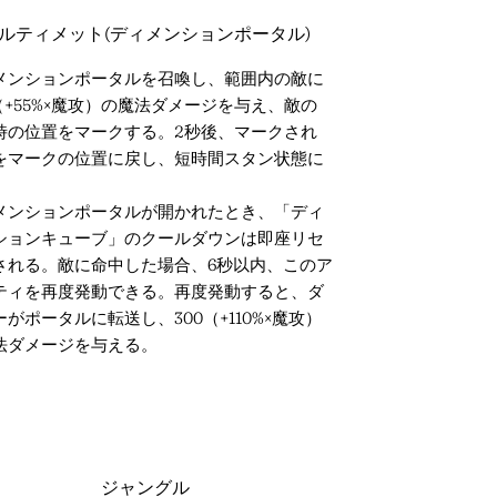
ルティメット(ディメンションポータル)
メンションポータルを召喚し、範囲内の敵に
0（+55%×魔攻）の魔法ダメージを与え、敵の
時の位置をマークする。2秒後、マークされ
をマークの位置に戻し、短時間スタン状態に
。
メンションポータルが開かれたとき、「ディ
ションキューブ」のクールダウンは即座リセ
される。敵に命中した場合、6秒以内、このア
ティを再度発動できる。再度発動すると、ダ
がポータルに転送し、300（+110%×魔攻）
法ダメージを与える。
ジャングル