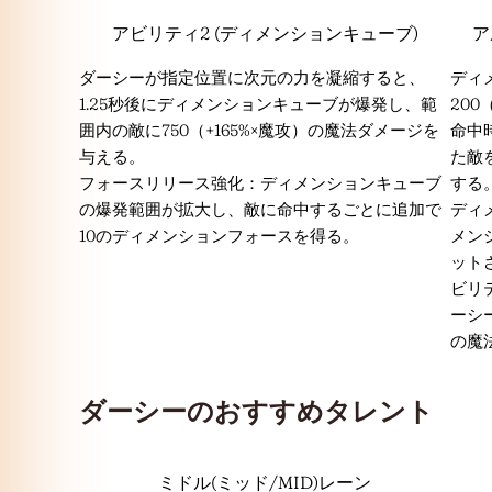
アビリティ2 (ディメンションキューブ)
ア
ダーシーが指定位置に次元の力を凝縮すると、
ディ
1.25秒後にディメンションキューブが爆発し、範
20
囲内の敵に750（+165%×魔攻）の魔法ダメージを
命中
与える。
た敵
フォースリリース強化：ディメンションキューブ
する
の爆発範囲が拡大し、敵に命中するごとに追加で
ディ
10のディメンションフォースを得る。
メン
ット
ビリ
ーシー
の魔
ダーシーのおすすめタレント
ミドル(ミッド/MID)レーン