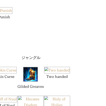
Punish
ジャングル
is Curse
Two handed
Gilded Greaves
ff of Nuul