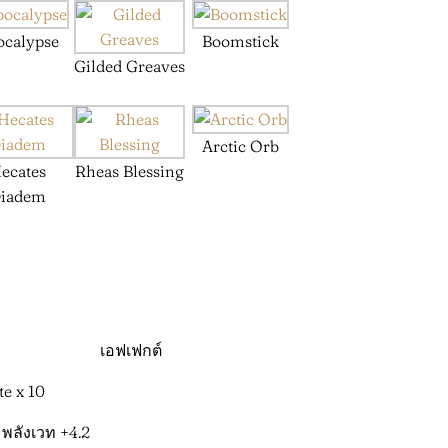
ocalypse
Boomstick
Gilded Greaves
Arctic Orb
ecates
Rheas Blessing
iadem
เอฟเฟกต์
te x 10
พลังเวท +4.2