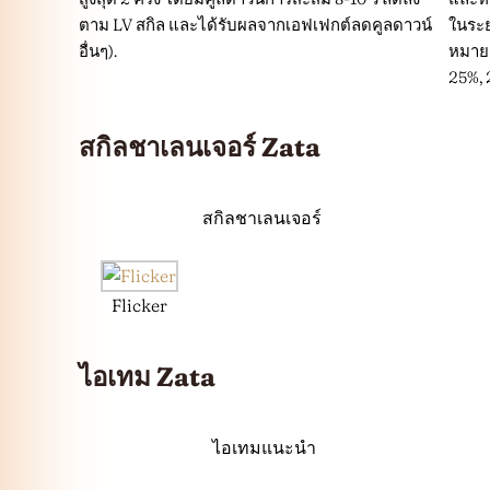
ตาม LV สกิล และได้รับผลจากเอฟเฟกต์ลดคูลดาวน์
ในระย
อื่นๆ).
หมาย ส
25%, 2
สกิลชาเลนเจอร์ Zata
สกิลชาเลนเจอร์
Flicker
ไอเทม Zata
ไอเทมแนะนำ