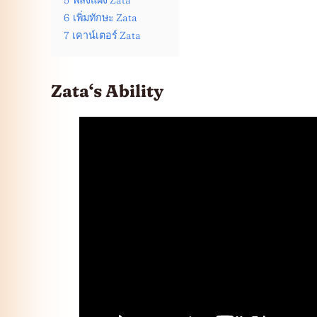
5
พลังแฝง Zata
6
เพิ่มทักษะ Zata
7
เคาน์เตอร์ Zata
Zata
‘s Ability