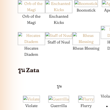
Boomstick
Ap
Orb of the
Enchanted
Magi
Kicks
Staff of Nuul
H
Hecates
Rheas Blessing
D
Diadem
รูน Zata
รูน
Viola
Violate
Guerrilla
Flurry