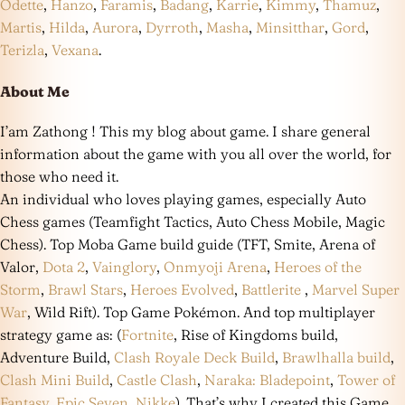
Odette
,
Hanzo
,
Faramis
,
Badang
,
Karrie
,
Kimmy
,
Thamuz
,
Martis
,
Hilda
,
Aurora
,
Dyrroth
,
Masha
,
Minsitthar
,
Gord
,
Terizla
,
Vexana
.
About Me
I’am Zathong ! This my blog about game. I share general
information about the game with you all over the world, for
those who need it.
An individual who loves playing games, especially Auto
Chess games (Teamfight Tactics, Auto Chess Mobile, Magic
Chess). Top Moba Game build guide (TFT, Smite, Arena of
Valor,
Dota 2
,
Vainglory
,
Onmyoji Arena
,
Heroes of the
Storm
,
Brawl Stars
,
Heroes Evolved
,
Battlerite
,
Marvel Super
War
, Wild Rift). Top Game Pokémon. And top multiplayer
strategy game as: (
Fortnite
, Rise of Kingdoms build,
Adventure Build,
Clash Royale Deck Build
,
Brawlhalla build
,
Clash Mini Build
,
Castle Clash
,
Naraka: Bladepoint
,
Tower of
Fantasy
,
Epic Seven
,
Nikke
). That’s why I created this Game