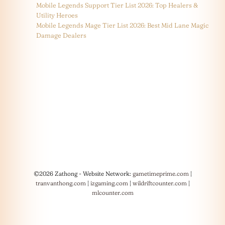
Mobile Legends Support Tier List 2026: Top Healers &
Utility Heroes
Mobile Legends Mage Tier List 2026: Best Mid Lane Magic
Damage Dealers
©2026 Zathong - Website Network:
gametimeprime.com
|
tranvanthong.com
|
izgaming.com
|
wildriftcounter.com
|
mlcounter.com