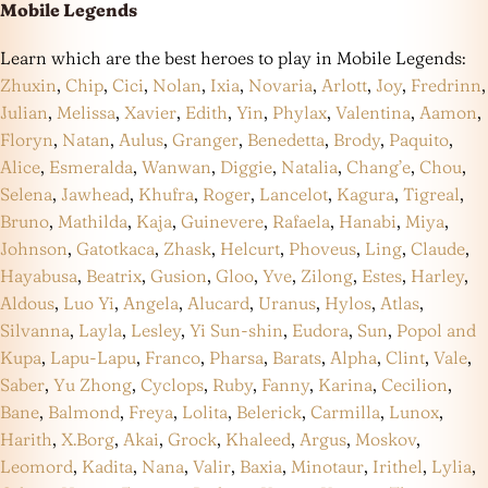
Mobile Legends
Learn which are the best heroes to play in Mobile Legends:
Zhuxin
,
Chip
,
Cici
,
Nolan
,
Ixia
,
Novaria
,
Arlott
,
Joy
,
Fredrinn
,
Julian
,
Melissa
,
Xavier
,
Edith
,
Yin
,
Phylax
,
Valentina
,
Aamon
,
Floryn
,
Natan
,
Aulus
,
Granger
,
Benedetta
,
Brody
,
Paquito
,
Alice
,
Esmeralda
,
Wanwan
,
Diggie
,
Natalia
,
Chang’e
,
Chou
,
Selena
,
Jawhead
,
Khufra
,
Roger
,
Lancelot
,
Kagura
,
Tigreal
,
Bruno
,
Mathilda
,
Kaja
,
Guinevere
,
Rafaela
,
Hanabi
,
Miya
,
Johnson
,
Gatotkaca
,
Zhask
,
Helcurt
,
Phoveus
,
Ling
,
Claude
,
Hayabusa
,
Beatrix
,
Gusion
,
Gloo
,
Yve
,
Zilong
,
Estes
,
Harley
,
Aldous
,
Luo Yi
,
Angela
,
Alucard
,
Uranus
,
Hylos
,
Atlas
,
Silvanna
,
Layla
,
Lesley
,
Yi Sun-shin
,
Eudora
,
Sun
,
Popol and
Kupa
,
Lapu-Lapu
,
Franco
,
Pharsa
,
Barats
,
Alpha
,
Clint
,
Vale
,
Saber
,
Yu Zhong
,
Cyclops
,
Ruby
,
Fanny
,
Karina
,
Cecilion
,
Bane
,
Balmond
,
Freya
,
Lolita
,
Belerick
,
Carmilla
,
Lunox
,
Harith
,
X.Borg
,
Akai
,
Grock
,
Khaleed
,
Argus
,
Moskov
,
Leomord
,
Kadita
,
Nana
,
Valir
,
Baxia
,
Minotaur
,
Irithel
,
Lylia
,