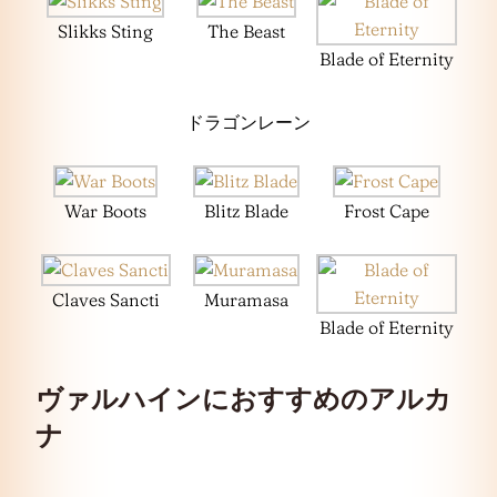
Slikks Sting
The Beast
Blade of Eternity
ドラゴンレーン
War Boots
Blitz Blade
Frost Cape
Claves Sancti
Muramasa
Blade of Eternity
ヴァルハインにおすすめのアルカ
ナ